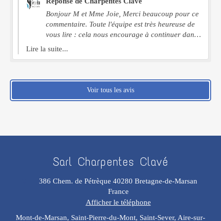
Réponse de Charpentes Clavé
Bonjour M et Mme Joie, Merci beaucoup pour ce
commentaire. Toute l'équipe est très heureuse de
vous lire : cela nous encourage à continuer dans
ce sens. Excellente journée et à très vite !
Lire la suite...
Charpentes Clave
Voir tous les avis
Sarl Charpentes Clavé
386 Chem. de Pétrèque
40280
Bretagne-de-Marsan
France
Afficher le téléphone
Mont-de-Marsan, Saint-Pierre-du-Mont, Saint-Sever, Aire-sur-