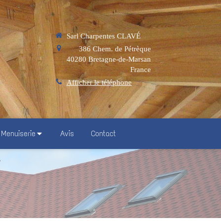
Sarl Charpentes CLAVÉ
386 Chem. de Pétrèque
40280
Bretagne-de-Marsan
France
Afficher le téléphone
Menuiserie
Avis
Contact