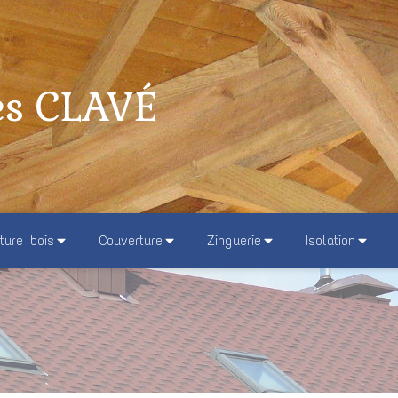
es CLAVÉ
ture bois
Couverture
Zinguerie
Isolation