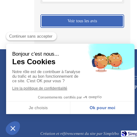
Voir tous les avis
386 C
Mont-de-Marsan, Saint-Pi
Création et référencement du site par Simplébo