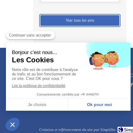
Voir tous les avis
386 C
Mont-de-Marsan, Saint-Pi
Création et référencement du site par Simplébo