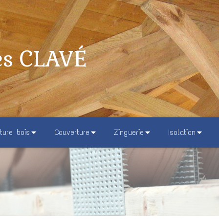
es CLAVÉ
ture bois
Couverture
Zinguerie
Isolation