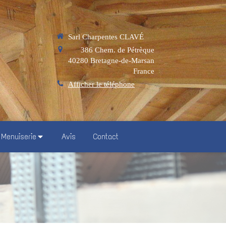
Sarl Charpentes CLAVÉ
386 Chem. de Pétrèque
40280
Bretagne-de-Marsan
France
Afficher le téléphone
Menuiserie
Avis
Contact