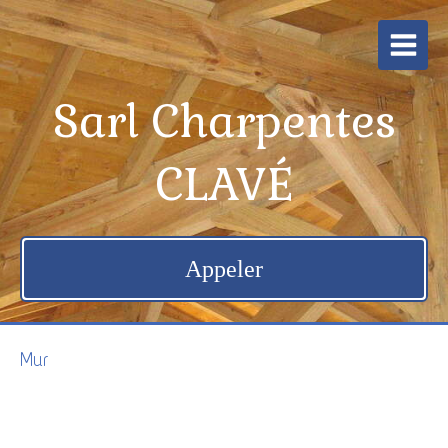
Sarl Charpentes
CLAVÉ
Appeler
Mur