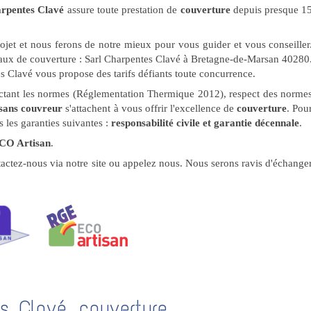
arpentes Clavé
assure toute prestation de
couverture
depuis presque 1
rojet et nous ferons de notre mieux pour vous guider et vous conseiller
vaux de couverture : Sarl Charpentes Clavé à Bretagne-de-Marsan 40280
es Clavé vous propose des tarifs défiants toute concurrence.
pectant les normes (Réglementation Thermique 2012), respect des norme
isans couvreur
s'attachent à vous offrir l'excellence de
couverture
. Pou
 les garanties suivantes :
responsabilité civile et garantie décennale
.
CO Artisan
.
tactez-nous via notre site ou appelez nous. Nous serons ravis d'échange
s Clavé, couverture