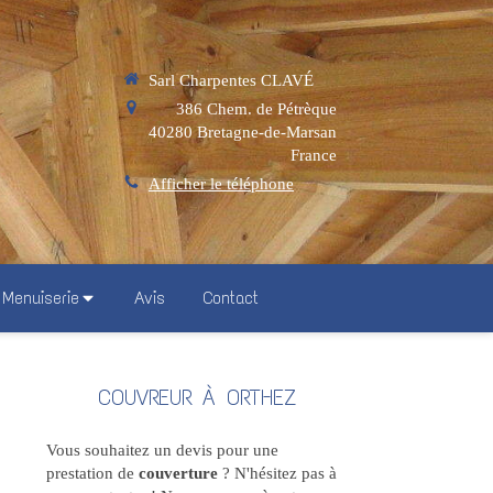
Sarl Charpentes CLAVÉ
386 Chem. de Pétrèque
40280
Bretagne-de-Marsan
France
Afficher le téléphone
Menuiserie
Avis
Contact
COUVREUR À ORTHEZ
Vous souhaitez un devis pour une
prestation de
couverture
? N'hésitez pas à