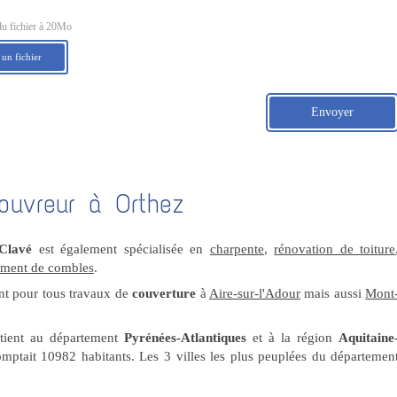
du fichier à 20Mo
 un fichier
Envoyer
ouvreur à Orthez
Clavé
est également spécialisée en
charpente
,
rénovation de toiture
ment de combles
.
ent pour tous travaux de
couverture
à
Aire-sur-l'Adour
mais aussi
Mont
rtient au département
Pyrénées-Atlantiques
et à la région
Aquitaine
omptait 10982 habitants. Les 3 villes les plus peuplées du départemen