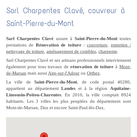
Sarl Charpentes Clavé, couvreur à
Saint-Pierre-du-Mont
Sarl Charpentes Clavé
assure à
Saint-Pierre-du-Mont
toutes
prestations de
Rénovation de toiture
:
couverture
,
entretien /
nettoyage de toiture
,
aménagement de combles
,
charpente
.
Sarl Charpentes Clavé et ses artisans professionnels interviennent
également pour tous travaux de
rénovation de toiture
à
Mont-
de-Marsan
mais aussi
Aire-sur-l'Adour
ou
Orthez
.
La ville de
Saint-Pierre-du-Mont
, de code postal 40280,
appartient au département
Landes
et à la région
Aquitaine-
Limousin-Poitou-Charentes
. En 2010, la ville comptait 8924
habitants. Les 3 villes les plus peuplées du département sont
Mont-de-Marsan, Dax et encore Saint-Paul-lès-Dax.