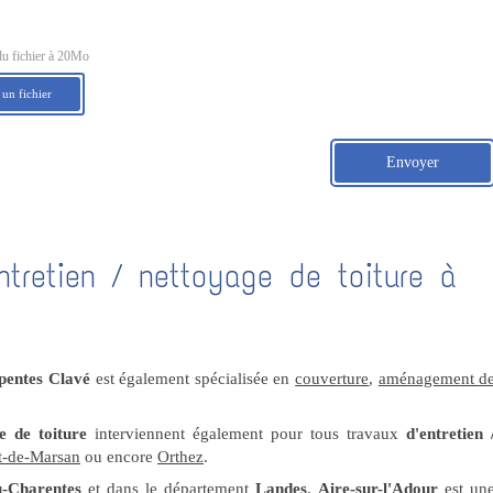
du fichier à 20Mo
 un fichier
Envoyer
ntretien / nettoyage de toiture à
pentes Clavé
est également spécialisée en
couverture
,
aménagement d
e de toiture
interviennent également pour tous travaux
d'entretien 
-de-Marsan
ou encore
Orthez
.
u-Charentes
et dans le département
Landes
,
Aire-sur-l'Adour
est un