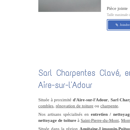
Pièce jointe
Taille maximale 
Joindre
Sarl Charpentes Clavé, e
Aire-sur-l'Adour
Située à proximité
d'Aire-sur-l'Adour
,
Sarl Char
combles
,
rénovation de toiture
ou
charpente
.
Nos artisans spécialisés en
entretien / nettoyag
nettoyage de toiture
à
Saint-Pierre-du-Mont
,
Mont
Située dans la région
Aquitaine-Limousin-Poito