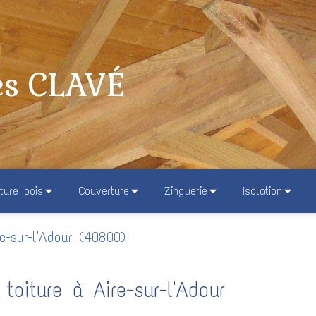
es CLAVÉ
ture bois
Couverture
Zinguerie
Isolation
re-sur-l'Adour (40800)
toiture à Aire-sur-l'Adour